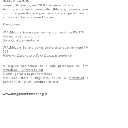
INAUGURAZIONE
venerdì 10 marzo, ore 20.00. Ingresso libero
Accompagnamento musicale (Mozart, sonata per
violino e pianoforte e per pianoforte a quattro mani)
a cura dell’Associazione Cluster.
Programma:
W.A.Mozart Sonata per violino e pianoforte KV 379
Germana Porcu
, violino
Sara Costa
, pianoforte
W.A.Mozart Sonata per pianoforte a quattro mani KV
521
Fabiano Casanova
e
Sara Costa
, pianoforte
A seguire proiezione nella sala principale del film
Amadeus – Director’s cut
.
È obbligatoria la prenotazione.
Puoi acquistare il biglietto online su
Vivaticket
e
presso tutti i punti vendita indicati.
www.bergamofilmmeeting.it