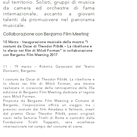
sul territorio. Solisti, gruppi di musica
da camera ed orchestre di fama
internazionale, accanto a giovani
talenti da promuovere nel panorama
musicale.
Collaborazione con Bergamo Film Meeting
10 Marzo : Inaugurazione musicale della mostra "I
costumi da Oscar di Theodor Pištěk – La ribellione e
lo sfarzo nei film di Miloš Forman" in collaborazione
con Bergamo Film Meeting 2017
11 - 19 marzo – Ridotto Gavazzeni del Teatro
Donizetti, Bergamo
I costumi da Oscar di Theodor Pištěk. La ribellione e
lo sfarzo nei film di Miloš Forman, una mostra
realizzata in occasione della retrospettiva della 35a
edizione di Bergamo Film Meeting dedicata al regista
ceco Miloš Forman.
Proposta da Bergamo Film Meeting e Comune di
Bergamo, l’esposizione offrirà un viaggio tra i
preziosi costumi dei film Amadeus e Valmont, creati
dal premio Oscar Theodor Pištěk, pezzi originali
cuciti nella Sartoria Tirelli di Roma e custoditi dalla
Fondazione Tirelli Trappetti, vera eccellenza
internazionale nel campo del costume di scena.