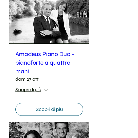
Amadeus Piano Duo -
pianoforte a quattro
mani
dom 27 ott
Scopri di più
Scopri di più