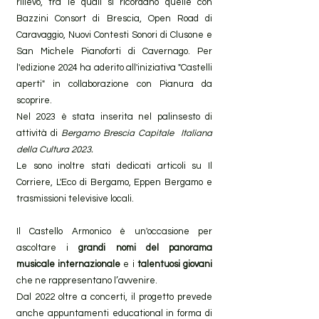
rilievo, tra le quali si ricordano quelle con
Bazzini Consort di Brescia, Open Road di
Caravaggio, Nuovi Contesti Sonori di Clusone e
San Michele Pianoforti di Cavernago. Per
l'edizione 2024 ha aderito all'iniziativa "Castelli
aperti" in collaborazione con Pianura da
scoprire.
Nel 2023 è stata inserita nel palinsesto di
attività di
Bergamo Brescia Capitale Italiana
della Cultura 2023.
Le sono inoltre stati dedicati articoli su Il
Corriere, L'Eco di Bergamo, Eppen Bergamo e
trasmissioni televisive locali.
Il Castello Armonico è un'occasione per
ascoltare i
grandi nomi del panorama
musicale internazionale
e i
talentuosi giovani
che ne rappresentano l’avvenire.
Dal 2022 oltre a concerti, il progetto prevede
anche appuntamenti educational in forma di