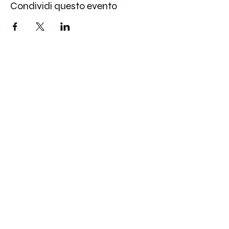
Condividi questo evento
ASSOCIAZIONE
CULTURALE CLUSTER
C
. F. :
04085380162
P. IVA :
04085380162
EMAIL
associazionecluster@gmail.com
FOLLOW